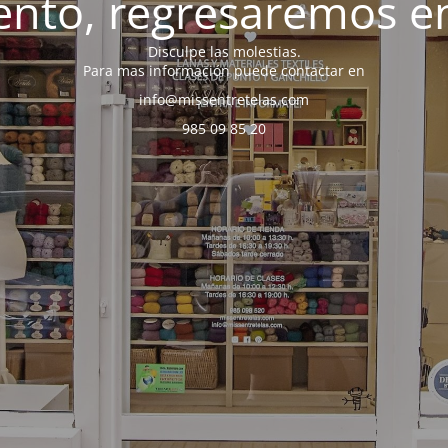
nto, regresaremos en
Disculpe las molestias.
Para mas información puede contactar en
info@missentretelas.com
985 09 85 20