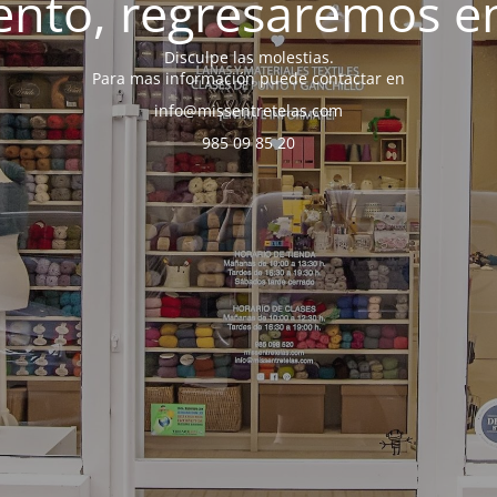
nto, regresaremos en
Disculpe las molestias.
Para mas información puede contactar en
info@missentretelas.com
985 09 85 20