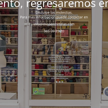
nto, regresaremos en
Disculpe las molestias.
Para mas información puede contactar en
info@missentretelas.com
985 09 85 20